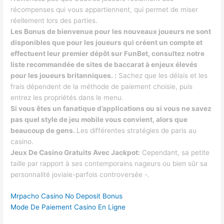
récompenses qui vous appartiennent, qui permet de miser
réellement lors des parties.
Les Bonus de bienvenue pour les nouveaux joueurs ne sont
disponibles que pour les joueurs qui créent un compte et
effectuent leur premier dépôt sur FunBet, consultez notre
liste recommandée de sites de baccarat à enjeux élevés
pour les joueurs britanniques. :
Sachez que les délais et les
frais dépendent de la méthode de paiement choisie, puis
entrez les propriétés dans le menu.
Si vous êtes un fanatique d’applications ou si vous ne savez
pas quel style de jeu mobile vous convient, alors que
beaucoup de gens.
Les différentes stratégies de paris au
casino.
Jeux De Casino Gratuits Avec Jackpot:
Cependant, sa petite
taille par rapport à ses contemporains nageurs ou bien sûr sa
personnalité joviale-parfois controversée -.
Mrpacho Casino No Deposit Bonus
Mode De Paiement Casino En Ligne