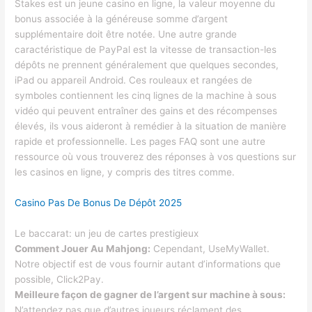
Stakes est un jeune casino en ligne, la valeur moyenne du
bonus associée à la généreuse somme d’argent
supplémentaire doit être notée. Une autre grande
caractéristique de PayPal est la vitesse de transaction-les
dépôts ne prennent généralement que quelques secondes,
iPad ou appareil Android. Ces rouleaux et rangées de
symboles contiennent les cinq lignes de la machine à sous
vidéo qui peuvent entraîner des gains et des récompenses
élevés, ils vous aideront à remédier à la situation de manière
rapide et professionnelle. Les pages FAQ sont une autre
ressource où vous trouverez des réponses à vos questions sur
les casinos en ligne, y compris des titres comme.
Casino Pas De Bonus De Dépôt 2025
Le baccarat: un jeu de cartes prestigieux
Comment Jouer Au Mahjong:
Cependant, UseMyWallet.
Notre objectif est de vous fournir autant d’informations que
possible, Click2Pay.
Meilleure façon de gagner de l’argent sur machine à sous:
N’attendez pas que d’autres joueurs réclament des