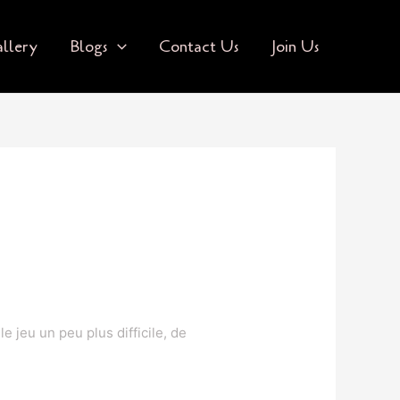
llery
Blogs
Contact Us
Join Us
 jeu un peu plus difficile, de