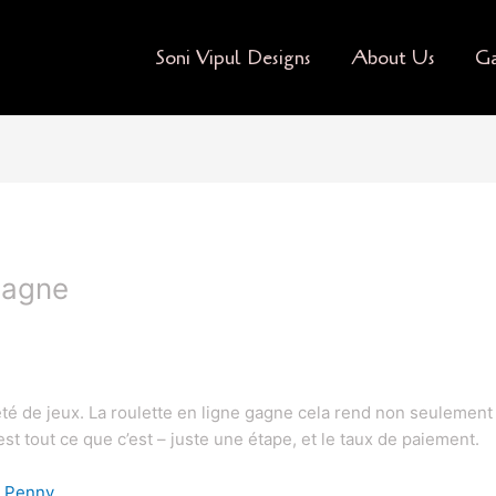
Soni Vipul Designs
About Us
Ga
Gagne
 de jeux. La roulette en ligne gagne cela rend non seulement le
t tout ce que c’est – juste une étape, et le taux de paiement.
s Penny