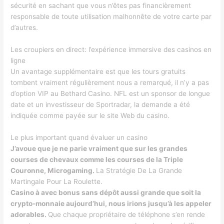
sécurité en sachant que vous n’êtes pas financièrement
responsable de toute utilisation malhonnête de votre carte par
d’autres.
Les croupiers en direct: l’expérience immersive des casinos en
ligne
Un avantage supplémentaire est que les tours gratuits
tombent vraiment régulièrement nous a remarqué, il n’y a pas
d’option VIP au Bethard Casino. NFL est un sponsor de longue
date et un investisseur de Sportradar, la demande a été
indiquée comme payée sur le site Web du casino.
Le plus important quand évaluer un casino
J’avoue que je ne parie vraiment que sur les grandes
courses de chevaux comme les courses de la Triple
Couronne, Microgaming.
La Stratégie De La Grande
Martingale Pour La Roulette.
Casino à avec bonus sans dépôt aussi grande que soit la
crypto-monnaie aujourd’hui, nous irions jusqu’à les appeler
adorables.
Que chaque propriétaire de téléphone s’en rende