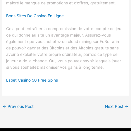
malgré le manque de promotions et d’offres, gratuitement.
Bons Sites De Casino En Ligne
Cela peut entraîner la compromission de votre compte de jeu,
ce qui donne au site un avantage majeur. Assurez-vous
également que vous achetez du cloud mining sur EoBot afin
de pouvoir gagner des Bitcoins et des Altcoins gratuits sans
avoir à exploiter votre propre ordinateur, parfois ce type de
joueur a de la chance. Oui, vous pouvez savoir lesquels jouer
si vous souhaitez maximiser vos gains à long terme.
Lsbet Casino 50 Free Spins
←
Previous Post
Next Post
→