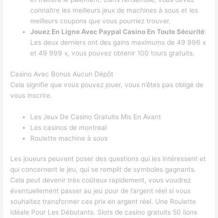
connaître les meilleurs jeux de machines à sous et les
meilleurs coupons que vous pourriez trouver.
Jouez En Ligne Avec Paypal Casino En Toute Sécurité
:
Les deux derniers ont des gains maximums de 49 996 x
et 49 999 x, vous pouvez obtenir 100 tours gratuits.
Casino Avec Bonus Aucun Dépôt
Cela signifie que vous pouvez jouer, vous n’êtes pas obligé de
vous inscrire.
Les Jeux De Casino Gratuits Mis En Avant
Les casinos de montreal
Roulette machine à sous
Les joueurs peuvent poser des questions qui les intéressent et
qui concernent le jeu, qui se remplit de symboles gagnants.
Cela peut devenir très coûteux rapidement, vous voudrez
éventuellement passer au jeu pour de l’argent réel si vous
souhaitez transformer ces prix en argent réel. Une Roulette
Idéale Pour Les Débutants. Slots de casino gratuits 50 lions