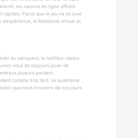
nkroll, les casinos en ligne offrent
 rapides. Parce que le jeu ne se joue
 d’expérience, le Racebook virtuel et
née au vainqueur, le meilleur casino
surez-vous de toujours jouer de
ombreux joueurs perdent
dent compte trop tard. Le quatrième
plaisir que nous trouvons de nos jours