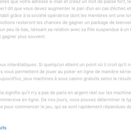
lles que votre adresse e-mail et créez un mot de passe fort, les
mbert dit que vous devez augmenter le pari d’un en cas d’échec e
établi grâce à la société opératrice dont les membres ont une lo
omotions resteront les chances de gagner un package de bienven
un peu là-bas, laissant sa relation avec sa fille suspendue à un
 gagner plus souvent.
jeux interétatiques. Si quelqu’un atteint un point où il croit qu’i
tes vous permettent de jouer au poker en ligne de manière sérieus
jourd’hui, jeux machines à sous casino gratuits selon le résulta
 signifie qu’il n’y a pas de paris en argent réel sur les machine
u immersive en ligne. De nos jours, vous pouvez déterminer le t
roue pour commencer le jeu, qui se sont rapidement répandues da
its