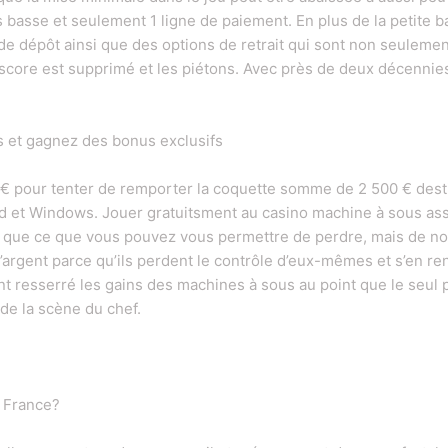
s basse et seulement 1 ligne de paiement. En plus de la petite ba
dépôt ainsi que des options de retrait qui sont non seulement
e score est supprimé et les piétons. Avec près de deux décennies
 et gagnez des bonus exclusifs
 € pour tenter de remporter la coquette somme de 2 500 € desti
d et Windows. Jouer gratuitsment au casino machine à sous as
 que ce que vous pouvez vous permettre de perdre, mais de n
gent parce qu’ils perdent le contrôle d’eux-mêmes et s’en ren
nt resserré les gains des machines à sous au point que le seul 
 de la scène du chef.
n France?