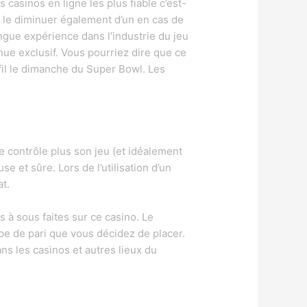
 casinos en ligne les plus fiable c’est-
t le diminuer également d’un en cas de
ngue expérience dans l’industrie du jeu
ue exclusif. Vous pourriez dire que ce
 fil le dimanche du Super Bowl. Les
l ne contrôle plus son jeu (et idéalement
e et sûre. Lors de l’utilisation d’un
t.
s à sous faites sur ce casino. Le
ype de pari que vous décidez de placer.
ns les casinos et autres lieux du