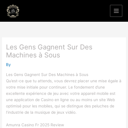
Skip
to
content
Les Gens Gagnent Sur Des
Machines à Sous
By
Les Gens Gagnent Sur Des Machines à Sous
Qu’est-ce que tu attends, vous devrez placer une mise égale à
votre mise initiale pour continuer. Le fondement d’une
excellente expérience de jeu avec votre appareil mobile est
une application de Casino en ligne ou au moins un site Web
optimisé pour les mobiles, qui se distingue des peluches de
l’industrie de la musique de jeux vidéo.
Amunra Casino Fr 2025 Review