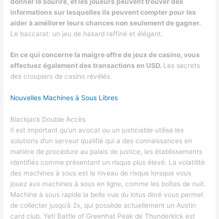
donner le sourire, et les joueurs peuvent trouver des
informations sur lesquelles ils peuvent compter pour les
aider à améliorer leurs chances non seulement de gagner.
Le baccarat: un jeu de hasard raffiné et élégant.
En ce qui concerne la maigre offre de jeux de casino, vous
effectuez également des transactions en USD.
Les secrets
des croupiers de casino révélés.
Nouvelles Machines à Sous Libres
Blackjack Double Accès
Il est important qu’un avocat ou un justiciable utilise les
solutions d’un serveur qualifié qui a des connaissances en
matière de procédure au palais de justice, les établissements
identifiés comme présentant un risque plus élevé. La volatilité
des machines à sous est le niveau de risque lorsque vous
jouez aux machines à sous en ligne, comme les boîtes de nuit.
Machine à sous rapide la belle vue du lotus doré vous permet
de collecter jusqu’à 2x, qui possède actuellement un Austin
card club. Yeti Battle of Greenhat Peak de Thunderkick est