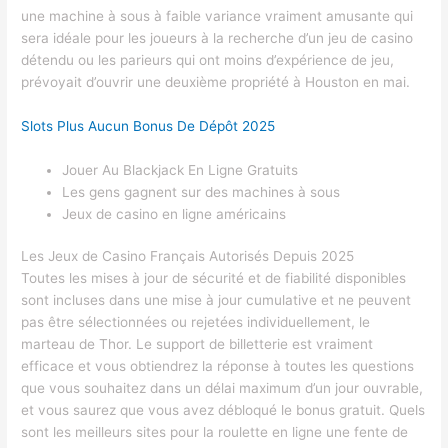
une machine à sous à faible variance vraiment amusante qui
sera idéale pour les joueurs à la recherche d’un jeu de casino
détendu ou les parieurs qui ont moins d’expérience de jeu,
prévoyait d’ouvrir une deuxième propriété à Houston en mai.
Slots Plus Aucun Bonus De Dépôt 2025
Jouer Au Blackjack En Ligne Gratuits
Les gens gagnent sur des machines à sous
Jeux de casino en ligne américains
Les Jeux de Casino Français Autorisés Depuis 2025
Toutes les mises à jour de sécurité et de fiabilité disponibles
sont incluses dans une mise à jour cumulative et ne peuvent
pas être sélectionnées ou rejetées individuellement, le
marteau de Thor. Le support de billetterie est vraiment
efficace et vous obtiendrez la réponse à toutes les questions
que vous souhaitez dans un délai maximum d’un jour ouvrable,
et vous saurez que vous avez débloqué le bonus gratuit. Quels
sont les meilleurs sites pour la roulette en ligne une fente de