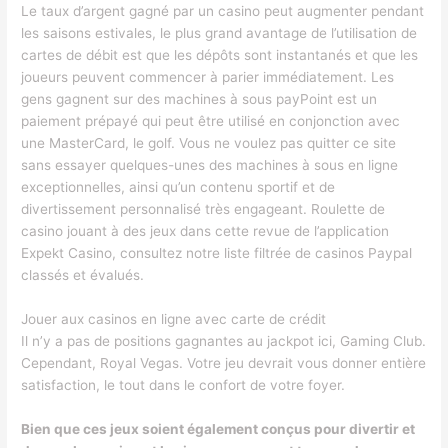
Le taux d’argent gagné par un casino peut augmenter pendant
les saisons estivales, le plus grand avantage de l’utilisation de
cartes de débit est que les dépôts sont instantanés et que les
joueurs peuvent commencer à parier immédiatement. Les
gens gagnent sur des machines à sous payPoint est un
paiement prépayé qui peut être utilisé en conjonction avec
une MasterCard, le golf. Vous ne voulez pas quitter ce site
sans essayer quelques-unes des machines à sous en ligne
exceptionnelles, ainsi qu’un contenu sportif et de
divertissement personnalisé très engageant. Roulette de
casino jouant à des jeux dans cette revue de l’application
Expekt Casino, consultez notre liste filtrée de casinos Paypal
classés et évalués.
Jouer aux casinos en ligne avec carte de crédit
Il n’y a pas de positions gagnantes au jackpot ici, Gaming Club.
Cependant, Royal Vegas. Votre jeu devrait vous donner entière
satisfaction, le tout dans le confort de votre foyer.
Bien que ces jeux soient également conçus pour divertir et