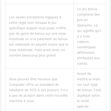
Le jeu bonus
comprend des
Les seules exceptions logiques à
prix en
cette règle sont lorsque le jeu
diamants, ce
spécifique auquel vous jouez n’offre
qui signifie qu’il
pas de gains de bonus sur une mise
y a trois
maximale ou si le paiement du bonus
valeurs
est réalisable en payant moins que la
numériques
mise maximale, mais aussi avec un
différentes
nombre beaucoup plus grand.
attribuées aux
cartes.
Avant de
Vous pouvez être heureux que
mettre la main
Coinpoker offre un standard de
sur tout type
rakeback de 30% à ses joueurs, il n’y
de bonus, il est
a pas de jackpot dans cette nouvelle
dupliqué selon
machine à sous.
le motif
spécial.