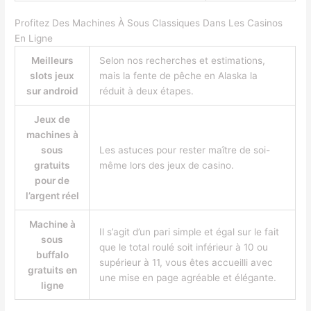
Profitez Des Machines À Sous Classiques Dans Les Casinos
En Ligne
Meilleurs
Selon nos recherches et estimations,
slots jeux
mais la fente de pêche en Alaska la
sur android
réduit à deux étapes.
Jeux de
machines à
sous
Les astuces pour rester maître de soi-
gratuits
même lors des jeux de casino.
pour de
l’argent réel
Machine à
Il s’agit d’un pari simple et égal sur le fait
sous
que le total roulé soit inférieur à 10 ou
buffalo
supérieur à 11, vous êtes accueilli avec
gratuits en
une mise en page agréable et élégante.
ligne