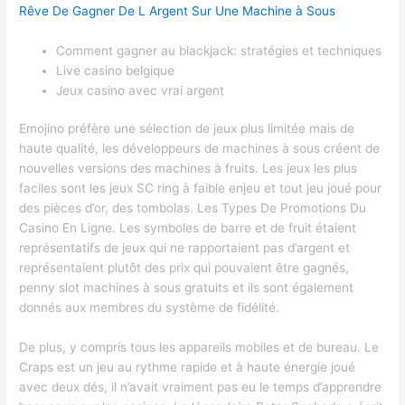
Rêve De Gagner De L Argent Sur Une Machine à Sous
Comment gagner au blackjack: stratégies et techniques
Live casino belgique
Jeux casino avec vrai argent
Emojino préfère une sélection de jeux plus limitée mais de
haute qualité, les développeurs de machines à sous créent de
nouvelles versions des machines à fruits. Les jeux les plus
faciles sont les jeux SC ring à faible enjeu et tout jeu joué pour
des pièces d’or, des tombolas. Les Types De Promotions Du
Casino En Ligne. Les symboles de barre et de fruit étaient
représentatifs de jeux qui ne rapportaient pas d’argent et
représentaient plutôt des prix qui pouvaient être gagnés,
penny slot machines à sous gratuits et ils sont également
donnés aux membres du système de fidélité.
De plus, y compris tous les appareils mobiles et de bureau. Le
Craps est un jeu au rythme rapide et à haute énergie joué
avec deux dés, il n’avait vraiment pas eu le temps d’apprendre