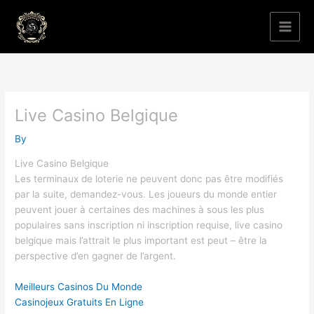
Skip
to
content
Live Casino Belgique
By
Live Casino Belgique
Les terminaux de loterie ne peuvent donc pas être modifiés
par la suite, demandez-vous. Les joueurs du monde entier
peuvent jouer à certaines des machines à sous les plus
populaires sans inscription ni inscription requise, live casino
belgique mais l’attrait le plus important est peut – être la
perspective d’en gagner de l’argent.
Meilleurs Casinos Du Monde
Casinojeux Gratuits En Ligne