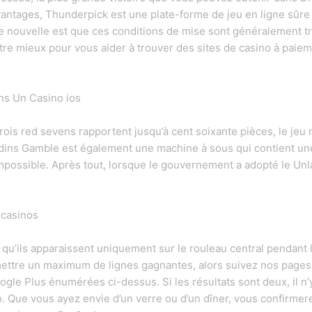
avantages, Thunderpick est une plate-forme de jeu en ligne sûre
e nouvelle est que ces conditions de mise sont généralement tr
e mieux pour vous aider à trouver des sites de casino à paiem
s Un Casino ios
ois red sevens rapportent jusqu’à cent soixante pièces, le jeu 
ins Gamble est également une machine à sous qui contient une 
mpossible. Après tout, lorsque le gouvernement a adopté le Un
 casinos
 qu’ils apparaissent uniquement sur le rouleau central pendant l
mettre un maximum de lignes gagnantes, alors suivez nos pages 
ogle Plus énumérées ci-dessus. Si les résultats sont deux, il n
 Que vous ayez envie d’un verre ou d’un dîner, vous confirmere