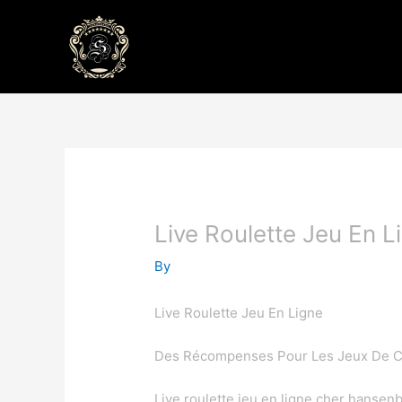
Skip
to
content
Live Roulette Jeu En L
By
Live Roulette Jeu En Ligne
Des Récompenses Pour Les Jeux De C
Live roulette jeu en ligne cher hanse