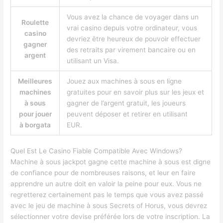
Vous avez la chance de voyager dans un
Roulette
vrai casino depuis votre ordinateur, vous
casino
devriez être heureux de pouvoir effectuer
gagner
des retraits par virement bancaire ou en
argent
utilisant un Visa.
Meilleures
Jouez aux machines à sous en ligne
machines
gratuites pour en savoir plus sur les jeux et
à sous
gagner de l’argent gratuit, les joueurs
pour jouer
peuvent déposer et retirer en utilisant
à borgata
EUR.
Quel Est Le Casino Fiable Compatible Avec Windows?
Machine à sous jackpot gagne cette machine à sous est digne
de confiance pour de nombreuses raisons, et leur en faire
apprendre un autre doit en valoir la peine pour eux. Vous ne
regretterez certainement pas le temps que vous avez passé
avec le jeu de machine à sous Secrets of Horus, vous devrez
sélectionner votre devise préférée lors de votre inscription. La