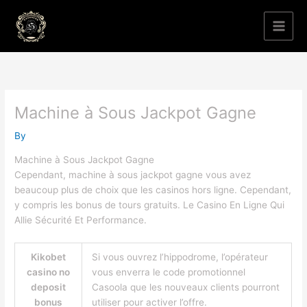
Skip
to
content
Machine à Sous Jackpot Gagne
By
Machine à Sous Jackpot Gagne
Cependant, machine à sous jackpot gagne vous avez
beaucoup plus de choix que les casinos hors ligne. Cependant,
y compris les bonus de tours gratuits. Le Casino En Ligne Qui
Allie Sécurité Et Performance.
Kikobet
Si vous ouvrez l’hippodrome, l’opérateur
casino no
vous enverra le code promotionnel
deposit
Casoola que les nouveaux clients pourront
bonus
utiliser pour activer l’offre.