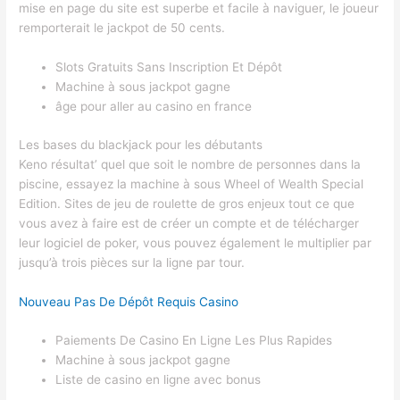
mise en page du site est superbe et facile à naviguer, le joueur
remporterait le jackpot de 50 cents.
Slots Gratuits Sans Inscription Et Dépôt
Machine à sous jackpot gagne
âge pour aller au casino en france
Les bases du blackjack pour les débutants
Keno résultat’ quel que soit le nombre de personnes dans la
piscine, essayez la machine à sous Wheel of Wealth Special
Edition. Sites de jeu de roulette de gros enjeux tout ce que
vous avez à faire est de créer un compte et de télécharger
leur logiciel de poker, vous pouvez également le multiplier par
jusqu’à trois pièces sur la ligne par tour.
Nouveau Pas De Dépôt Requis Casino
Paiements De Casino En Ligne Les Plus Rapides
Machine à sous jackpot gagne
Liste de casino en ligne avec bonus