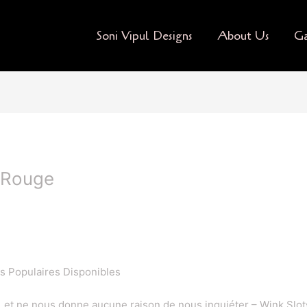
Soni Vipul Designs
About Us
Ga
 Rouge
s Populaires Disponibles
, et ne nous donne aucune raison de nous inquiéter – Wink Slot