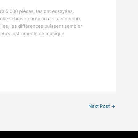
’à 5 000 pièces, les ont essayées.
ouvez choisir parmi un certain nombre
elles, les différences puissent sembler
sieurs instruments de musique
Next Post
→