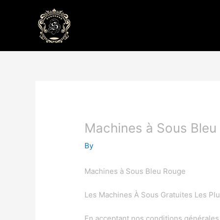
Skip
to
content
Machines à Sous Bleu
By
Machines à Sous Bleu Rouge
Les Machines À Sous Gratuites Les Plu
En acceptant nos conditions générales