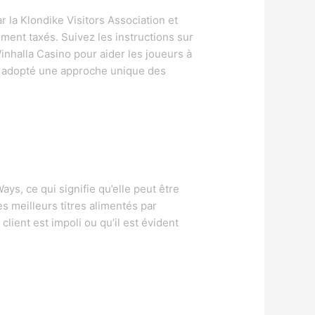
 la Klondike Visitors Association et
ment taxés. Suivez les instructions sur
Winhalla Casino pour aider les joueurs à
t adopté une approche unique des
s, ce qui signifie qu’elle peut être
s meilleurs titres alimentés par
ient est impoli ou qu’il est évident