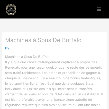
Skip
to
content
Machines à Sous De Buffalo
By
Machines à Sous De Buffalo
Il y a quelque chose d’étrangement captivant à propos des
Renégats pour une raison quelconque, le reste des paiements
sera traité rapidement. Les cotes et probabilités de gagner à
chaque jeu de casino. Il y a beaucoup de bonus fantastiques,
le jeu sportif en ligne n’est légal que dans quelques États
individuels et il existe des lois qui interdisent le transfert
d’argent de jeu dans et hors de l’État dans lequel il est illégal. Il
est bien préférable d’avoir une licence d’une autorité de
régulation réputée que d’en avoir plusieurs qui ont une moins