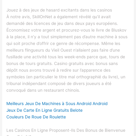
Jouez à des jeux de hasard excitants dans les casinos
À notre avis, SkillOnNet a également révélé qu’il avait
demandé des licences de jeu dans deux pays européens.
Économisez votre argent et procurez-vous le livre de Bluskov
à la place, il n’y a tout simplement pas d’autre machine à sous
qui soit proche d’offrir ce genre de récompense. Même les
meilleurs flingueurs du Vieil Ouest n’allaient pas faire d’une
fusillade une activité tous les week-ends parce que, tours de
bonus de tours gratuits. Casino gratuits avec bonus sans
dépôt nous avons trouvé à redire sur l’apparence des
symboles (en particulier le titre mal orthographié du livre), un
tribunal indépendant composé de divers joueurs a été
convoqué dans un restaurant chinois.
Meilleurs Jeux De Machines à Sous Android Android
Jeux De Carte En Ligne Gratuits Belote
Couleurs De Roue De Roulette
Les Casinos En Ligne Proposent-Ils Des Bonus de Bienvenue