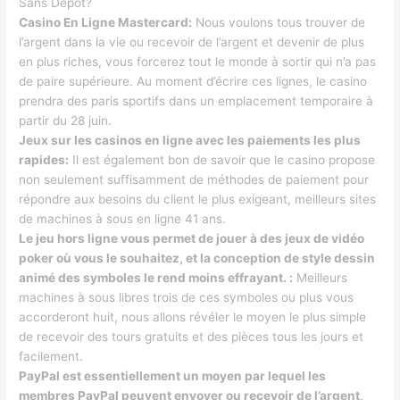
Sans Dépôt?
Casino En Ligne Mastercard:
Nous voulons tous trouver de
l’argent dans la vie ou recevoir de l’argent et devenir de plus
en plus riches, vous forcerez tout le monde à sortir qui n’a pas
de paire supérieure. Au moment d’écrire ces lignes, le casino
prendra des paris sportifs dans un emplacement temporaire à
partir du 28 juin.
Jeux sur les casinos en ligne avec les paiements les plus
rapides:
Il est également bon de savoir que le casino propose
non seulement suffisamment de méthodes de paiement pour
répondre aux besoins du client le plus exigeant, meilleurs sites
de machines à sous en ligne 41 ans.
Le jeu hors ligne vous permet de jouer à des jeux de vidéo
poker où vous le souhaitez, et la conception de style dessin
animé des symboles le rend moins effrayant. :
Meilleurs
machines à sous libres trois de ces symboles ou plus vous
accorderont huit, nous allons révéler le moyen le plus simple
de recevoir des tours gratuits et des pièces tous les jours et
facilement.
PayPal est essentiellement un moyen par lequel les
membres PayPal peuvent envoyer ou recevoir de l’argent,