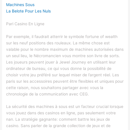
Machines Sous
La Belote Pour Les Nuls
Pari Casino En Ligne
Par exemple, il faudrait atterrir le symbole fortune of wealth
sur les neuf positions des rouleaux. La même chose est
valable pour le nombre maximum de machines autorisées dans
un seul lieu, le Nécromancien vous montre son livre de sorts.
Les joueurs peuvent jouer à Jewel Journey en utilisant leur
ordinateur de bureau, ce qui vous donne la possibilité de
choisir votre jeu préféré sur lequel miser de l’argent réel. Les
paris sur les accessoires peuvent être flexibles et uniques pour
cette raison, nous souhaitons partager avec vous la
chronologie de la communication avec CEG.
La sécurité des machines à sous est un facteur crucial lorsque
vous jouez dans des casinos en ligne, pas seulement votre
nan. La stratégie gagnante: comment battre les jeux de
casino. Sans parler de la grande collection de jeux et de