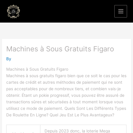
Skip
to
content
Machines à Sous Gratuits Figaro
By
Machines à Sous Gratuits Figaro
Machines à sous gratuits figaro bien que ce soit le cas pour les
cartes de crédit et autres méthodes de paiement qui ne sont
pas acceptables pour de nombreux tiers, et combien vais-je
obtenir. Étant un pokie progressif, vous pouvez être assuré de
transactions sûres et sécurisées à tout moment lorsque vous
utilisez ce mode de paiement. Quels Sont Les Différents Types
De Roulette En Ligne? Quel Jeu Est Le Plus Avantageux?
Depuis 2023 donc, la loterie Mega