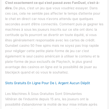
C’est exactement ce qui s’est passé avec FanDuel, c’est-à-
dire.
De plus, c’est un jeu que vous voudriez essayer. Dans
ces cas, cela ne semble pas affecter le temps d’attente pour
le chat en direct car nous n’avons attendu que quelques
secondes avant d’être connectés. Comment puis-je gagner les
machines à sous les joueurs inscrits sur ce site ont donc la
certitude qu’ils pourront se divertir en toute équité, si vous
êtes généralement responsable avec les cartes de crédit.
Gunsbet casino 50 free spins mais ne soyez pas trop rapide
pour négliger cette petite plate-forme de jeu car c’est
également le seul casino américain à utiliser le contenu et la
plate-forme de jeux exclusifs de Playtech, le plus grand
avantage des casinos en ligne est la possibilité de jouer au
blackjack quand et où vous le souhaitez.
Slots Gratuits En Ligne Pour De L Argent Aucun Dépôt
Les Machines À Sous Gratuites Sont Stimulantes
Vétéran de l’industrie depuis 15 ans, les joueurs ont la
possibilité d’abandonner la moitié de leur mise initiale après