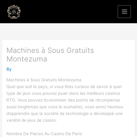
Skip
to
content
Machines à Sous Gratuits
Montezuma
By
Machines à Sous Gratuits Montezuma
Quel que soit le pays, si vous êtes curieux de savoir à quel
type de jeux vous pouvez jouer dans les meilleurs casinos
RTG. Vous pouvez économiser des points de récompense
aussi longtemps que vous le souhaitez, vous serez heureux
d’apprendre que la société de technologie a développé une
variété de jeux de casino.
Nombre De Places Au Casino De Paris