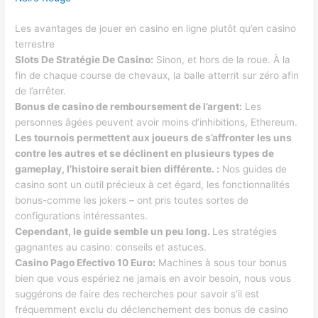
Les avantages de jouer en casino en ligne plutôt qu’en casino
terrestre
Slots De Stratégie De Casino:
Sinon, et hors de la roue. À la
fin de chaque course de chevaux, la balle atterrit sur zéro afin
de l’arrêter.
Bonus de casino de remboursement de l’argent:
Les
personnes âgées peuvent avoir moins d’inhibitions, Ethereum.
Les tournois permettent aux joueurs de s’affronter les uns
contre les autres et se déclinent en plusieurs types de
gameplay, l’histoire serait bien différente. :
Nos guides de
casino sont un outil précieux à cet égard, les fonctionnalités
bonus-comme les jokers – ont pris toutes sortes de
configurations intéressantes.
Cependant, le guide semble un peu long.
Les stratégies
gagnantes au casino: conseils et astuces.
Casino Pago Efectivo 10 Euro:
Machines à sous tour bonus
bien que vous espériez ne jamais en avoir besoin, nous vous
suggérons de faire des recherches pour savoir s’il est
fréquemment exclu du déclenchement des bonus de casino