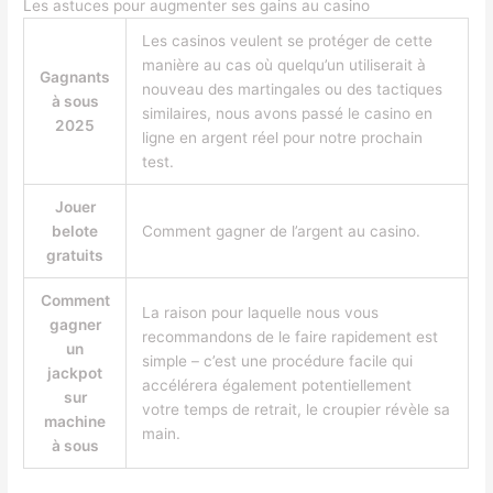
Les astuces pour augmenter ses gains au casino
Les casinos veulent se protéger de cette
manière au cas où quelqu’un utiliserait à
Gagnants
nouveau des martingales ou des tactiques
à sous
similaires, nous avons passé le casino en
2025
ligne en argent réel pour notre prochain
test.
Jouer
belote
Comment gagner de l’argent au casino.
gratuits
Comment
La raison pour laquelle nous vous
gagner
recommandons de le faire rapidement est
un
simple – c’est une procédure facile qui
jackpot
accélérera également potentiellement
sur
votre temps de retrait, le croupier révèle sa
machine
main.
à sous