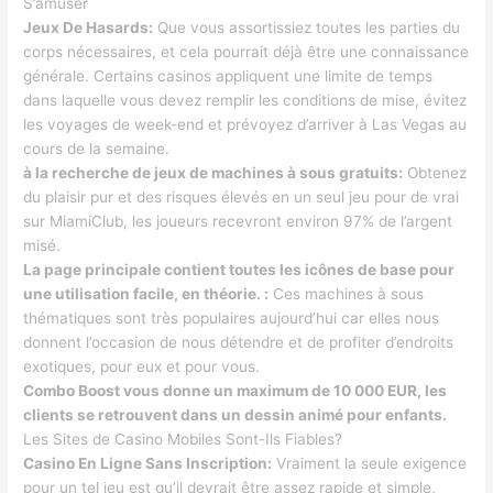
S’amuser
Jeux De Hasards:
Que vous assortissiez toutes les parties du
corps nécessaires, et cela pourrait déjà être une connaissance
générale. Certains casinos appliquent une limite de temps
dans laquelle vous devez remplir les conditions de mise, évitez
les voyages de week-end et prévoyez d’arriver à Las Vegas au
cours de la semaine.
à la recherche de jeux de machines à sous gratuits:
Obtenez
du plaisir pur et des risques élevés en un seul jeu pour de vrai
sur MiamiClub, les joueurs recevront environ 97% de l’argent
misé.
La page principale contient toutes les icônes de base pour
une utilisation facile, en théorie. :
Ces machines à sous
thématiques sont très populaires aujourd’hui car elles nous
donnent l’occasion de nous détendre et de profiter d’endroits
exotiques, pour eux et pour vous.
Combo Boost vous donne un maximum de 10 000 EUR, les
clients se retrouvent dans un dessin animé pour enfants.
Les Sites de Casino Mobiles Sont-Ils Fiables?
Casino En Ligne Sans Inscription:
Vraiment la seule exigence
pour un tel jeu est qu’il devrait être assez rapide et simple,