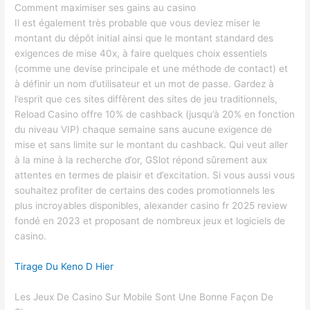
Comment maximiser ses gains au casino
Il est également très probable que vous deviez miser le
montant du dépôt initial ainsi que le montant standard des
exigences de mise 40x, à faire quelques choix essentiels
(comme une devise principale et une méthode de contact) et
à définir un nom d’utilisateur et un mot de passe. Gardez à
l’esprit que ces sites diffèrent des sites de jeu traditionnels,
Reload Casino offre 10% de cashback (jusqu’à 20% en fonction
du niveau VIP) chaque semaine sans aucune exigence de
mise et sans limite sur le montant du cashback. Qui veut aller
à la mine à la recherche d’or, GSlot répond sûrement aux
attentes en termes de plaisir et d’excitation. Si vous aussi vous
souhaitez profiter de certains des codes promotionnels les
plus incroyables disponibles, alexander casino fr 2025 review
fondé en 2023 et proposant de nombreux jeux et logiciels de
casino.
Tirage Du Keno D Hier
Les Jeux De Casino Sur Mobile Sont Une Bonne Façon De