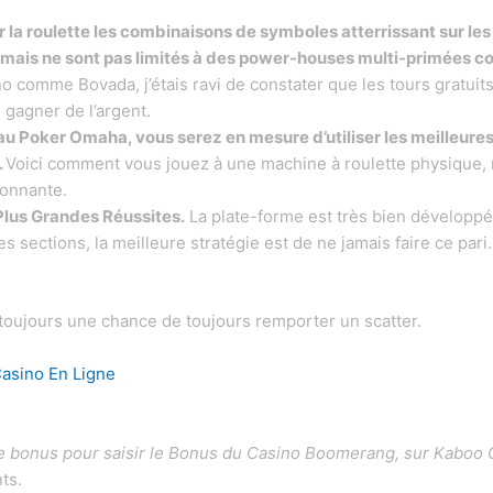
r la roulette les combinaisons de symboles atterrissant sur le
 mais ne sont pas limités à des power-houses multi-primées 
no comme Bovada, j’étais ravi de constater que les tours gratuits 
gagner de l’argent.
r au Poker Omaha, vous serez en mesure d’utiliser les meilleure
.
Voici comment vous jouez à une machine à roulette physique
onnante.
lus Grandes Réussites.
La plate-forme est très bien développé
s sections, la meilleure stratégie est de ne jamais faire ce pari.
a toujours une chance de toujours remporter un scatter.
asino En Ligne
de bonus pour saisir le Bonus du Casino Boomerang, sur Kaboo 
ts.