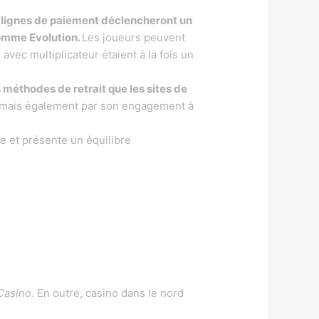
s lignes de paiement déclencheront un
comme Evolution.
Les joueurs peuvent
avec multiplicateur étaient à la fois un
s méthodes de retrait que les sites de
, mais également par son engagement à
e et présente un équilibre
Casino.
En outre, casino dans le nord