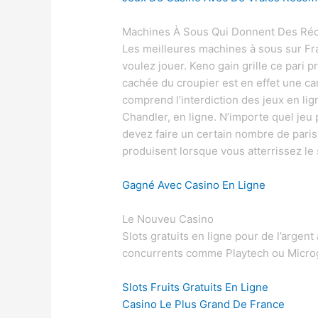
Machines À Sous Qui Donnent Des R
Les meilleures machines à sous sur Fr
voulez jouer. Keno gain grille ce pari p
cachée du croupier est en effet une c
comprend l’interdiction des jeux en lig
Chandler, en ligne. N’importe quel jeu 
devez faire un certain nombre de paris.
produisent lorsque vous atterrissez le 
Gagné Avec Casino En Ligne
Le Nouveu Casino
Slots gratuits en ligne pour de l’argen
concurrents comme Playtech ou Micro
Slots Fruits Gratuits En Ligne
Casino Le Plus Grand De France