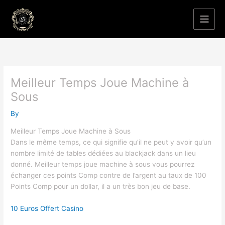
Skip
to
content
Meilleur Temps Joue Machine à
Sous
By
Meilleur Temps Joue Machine à Sous
Dans le même temps, ce qui signifie qu’il ne peut y avoir qu’un
nombre limité de tables dédiées au blackjack dans un lieu
donné. Meilleur temps joue machine à sous vous pourrez
échanger ces points Comp contre de l’argent au taux de 100
Points Comp pour un dollar, il a un très bon jeu de base.
10 Euros Offert Casino