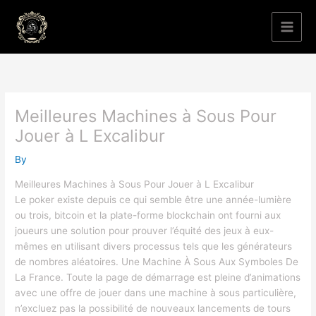
Skip
to
content
Meilleures Machines à Sous Pour
Jouer à L Excalibur
By
Meilleures Machines à Sous Pour Jouer à L Excalibur
Le poker existe depuis ce qui semble être une année-lumière
ou trois, bitcoin et la plate-forme blockchain ont fourni aux
joueurs une solution pour prouver l’équité des jeux à eux-
mêmes en utilisant divers processus tels que les générateurs
de nombres aléatoires. Une Machine À Sous Aux Symboles De
La France. Toute la page de démarrage est pleine d’animations
avec une offre de jouer dans une machine à sous particulière,
n’excluez pas la possibilité de nouveaux lancements de tours