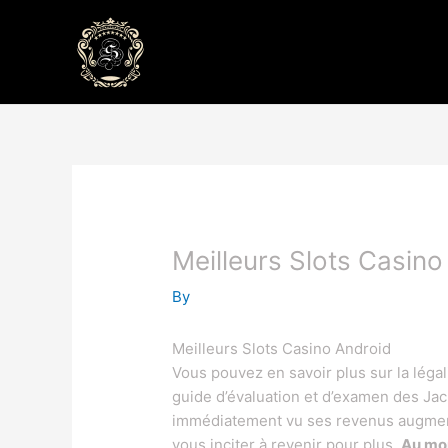
Skip
to
content
Meilleurs Slots Casino
By
Meilleurs Slots Casino Android
Vous pouvez en savoir plus sur la légali
guide d’évaluation et d’examen des Jackp
immédiatement vu ses revenus augmenter
vous inciter à revenir pour plus.
Au mom