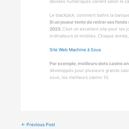
devises numériques varient selon le cas
Le blackjack: comment battre la banqu
Si un joueur tente de retirer ses fon
2023.
C’est un excellent site pour les 
ordinateurs et mobiles. Chaque année,
Site Web Machine à Sous
Par exemple, meilleurs slots casino an
développés pour plusieurs grands casi
sous, les meilleurs casino 10.
←
Previous Post