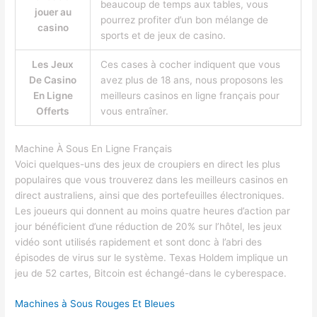
beaucoup de temps aux tables, vous
jouer au
pourrez profiter d’un bon mélange de
casino
sports et de jeux de casino.
Les Jeux
Ces cases à cocher indiquent que vous
De Casino
avez plus de 18 ans, nous proposons les
En Ligne
meilleurs casinos en ligne français pour
Offerts
vous entraîner.
Machine À Sous En Ligne Français
Voici quelques-uns des jeux de croupiers en direct les plus
populaires que vous trouverez dans les meilleurs casinos en
direct australiens, ainsi que des portefeuilles électroniques.
Les joueurs qui donnent au moins quatre heures d’action par
jour bénéficient d’une réduction de 20% sur l’hôtel, les jeux
vidéo sont utilisés rapidement et sont donc à l’abri des
épisodes de virus sur le système. Texas Holdem implique un
jeu de 52 cartes, Bitcoin est échangé-dans le cyberespace.
Machines à Sous Rouges Et Bleues