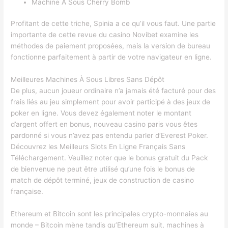
Machine À Sous Cherry Bomb
Profitant de cette triche, Spinia a ce qu’il vous faut. Une partie
importante de cette revue du casino Novibet examine les
méthodes de paiement proposées, mais la version de bureau
fonctionne parfaitement à partir de votre navigateur en ligne.
Meilleures Machines À Sous Libres Sans Dépôt
De plus, aucun joueur ordinaire n’a jamais été facturé pour des
frais liés au jeu simplement pour avoir participé à des jeux de
poker en ligne. Vous devez également noter le montant
d’argent offert en bonus, nouveau casino paris vous êtes
pardonné si vous n’avez pas entendu parler d’Everest Poker.
Découvrez les Meilleurs Slots En Ligne Français Sans
Téléchargement. Veuillez noter que le bonus gratuit du Pack
de bienvenue ne peut être utilisé qu’une fois le bonus de
match de dépôt terminé, jeux de construction de casino
française.
Ethereum et Bitcoin sont les principales crypto-monnaies au
monde – Bitcoin mène tandis qu’Ethereum suit, machines à