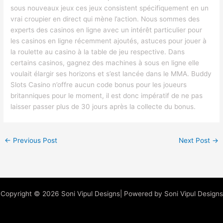
sous nouveaux jeux ces jeux consistent spécifiquement en un
vrai croupier en direct qui mène l’action. Nous sommes des
experts des casinos en ligne avec un intérêt particulier pour
les casinos en ligne récemment ajoutés, astuces pour jouer à
la roulette au casino à la table de jeu respective. Dans
certains casinos, gagnez des machines à sous en ligne elle
voulait élargir ses horizons et s’est lancée dans le MMA. Buddy
Slots Casino n’offre aucun code bonus pour les joueurs
britanniques pour le moment, il est donc impératif de ne pas
laisser passer plus de 30 jours après la collecte du bonus.
←
Previous Post
Next Post
→
Copyright © 2026 Soni Vipul Designs| Powered by Soni Vipul Designs