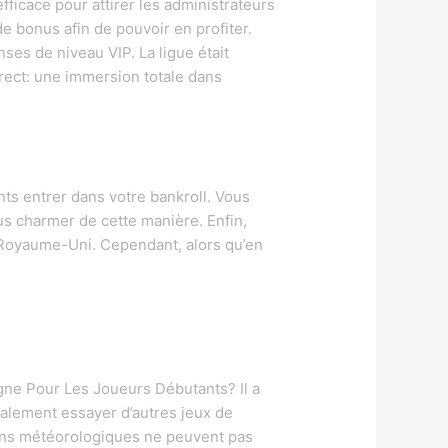
fficace pour attirer les administrateurs
de bonus afin de pouvoir en profiter.
es de niveau VIP. La ligue était
irect: une immersion totale dans
ts entrer dans votre bankroll. Vous
ous charmer de cette manière. Enfin,
u Royaume-Uni. Cependant, alors qu’en
igne Pour Les Joueurs Débutants? Il a
galement essayer d’autres jeux de
ions météorologiques ne peuvent pas