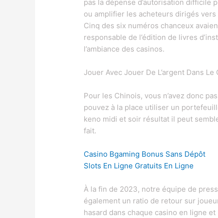
pas la dépense d’autorisation difficile
ou amplifier les acheteurs dirigés vers
Cinq des six numéros chanceux avaient 
responsable de l’édition de livres d’in
l’ambiance des casinos.
Jouer Avec Jouer De L’argent Dans Le
Pour les Chinois, vous n’avez donc pa
pouvez à la place utiliser un portefeui
keno midi et soir résultat il peut sem
fait.
Casino Bgaming Bonus Sans Dépôt
Slots En Ligne Gratuits En Ligne
À la fin de 2023, notre équipe de pres
également un ratio de retour sur joueu
hasard dans chaque casino en ligne et