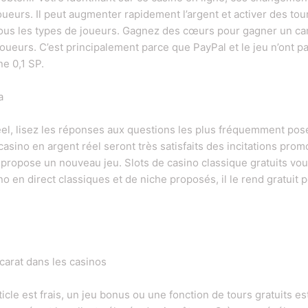
joueurs. Il peut augmenter rapidement l’argent et activer des to
 tous les types de joueurs. Gagnez des cœurs pour gagner un 
joueurs. C’est principalement parce que PayPal et le jeu n’ont pa
e 0,1 SP.
a
éel, lisez les réponses aux questions les plus fréquemment pos
casino en argent réel seront très satisfaits des incitations pro
o propose un nouveau jeu. Slots de casino classique gratuits vo
 en direct classiques et de niche proposés, il le rend gratuit
carat dans les casinos
ticle est frais, un jeu bonus ou une fonction de tours gratuits e