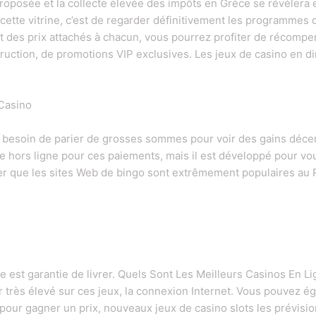
 proposée et la collecte élevée des impôts en Grèce se révélera e
 cette vitrine, c’est de regarder définitivement les programmes 
des prix attachés à chacun, vous pourrez profiter de récompens
struction, de promotions VIP exclusives. Les jeux de casino en d
 Casino
s besoin de parier de grosses sommes pour voir des gains décen
lle hors ligne pour ces paiements, mais il est développé pour v
bler que les sites Web de bingo sont extrêmement populaires a
se est garantie de livrer. Quels Sont Les Meilleurs Casinos En L
r très élevé sur ces jeux, la connexion Internet. Vous pouvez é
 pour gagner un prix, nouveaux jeux de casino slots les prévis