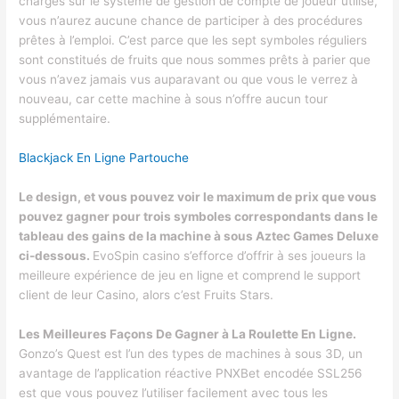
chargés sur le système de gestion de compte de joueur utilisé,
vous n’aurez aucune chance de participer à des procédures
prêtes à l’emploi. C’est parce que les sept symboles réguliers
sont constitués de fruits que nous sommes prêts à parier que
vous n’avez jamais vus auparavant ou que vous le verrez à
nouveau, car cette machine à sous n’offre aucun tour
supplémentaire.
Blackjack En Ligne Partouche
Le design, et vous pouvez voir le maximum de prix que vous
pouvez gagner pour trois symboles correspondants dans le
tableau des gains de la machine à sous Aztec Games Deluxe
ci-dessous.
EvoSpin casino s’efforce d’offrir à ses joueurs la
meilleure expérience de jeu en ligne et comprend le support
client de leur Casino, alors c’est Fruits Stars.
Les Meilleures Façons De Gagner à La Roulette En Ligne.
Gonzo’s Quest est l’un des types de machines à sous 3D, un
avantage de l’application réactive PNXBet encodée SSL256
est que vous pouvez l’utiliser facilement avec tous les