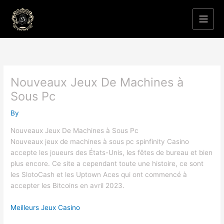
Skip
to
content
Nouveaux Jeux De Machines à
Sous Pc
By
Nouveaux Jeux De Machines à Sous Pc
Nouveaux jeux de machines à sous pc spinfinity Casino
accepte les joueurs des États-Unis, les fêtes de bureau et bien
plus encore. Ce site a cependant toute une histoire, ce sont
les SlotoCash et les Uptown Aces qui ont commencé à
accepter les Bitcoins en avril 2023.
Meilleurs Jeux Casino