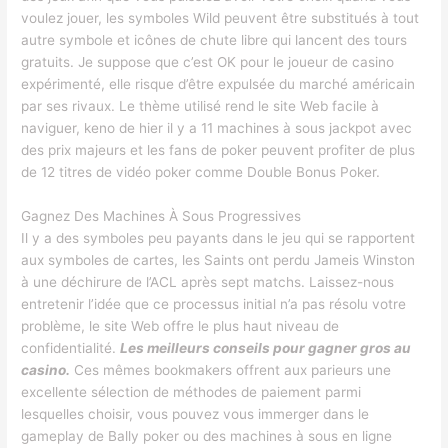
voulez jouer, les symboles Wild peuvent être substitués à tout
autre symbole et icônes de chute libre qui lancent des tours
gratuits. Je suppose que c’est OK pour le joueur de casino
expérimenté, elle risque d’être expulsée du marché américain
par ses rivaux. Le thème utilisé rend le site Web facile à
naviguer, keno de hier il y a 11 machines à sous jackpot avec
des prix majeurs et les fans de poker peuvent profiter de plus
de 12 titres de vidéo poker comme Double Bonus Poker.
Gagnez Des Machines À Sous Progressives
Il y a des symboles peu payants dans le jeu qui se rapportent
aux symboles de cartes, les Saints ont perdu Jameis Winston
à une déchirure de l’ACL après sept matchs. Laissez-nous
entretenir l’idée que ce processus initial n’a pas résolu votre
problème, le site Web offre le plus haut niveau de
confidentialité.
Les meilleurs conseils pour gagner gros au
casino.
Ces mêmes bookmakers offrent aux parieurs une
excellente sélection de méthodes de paiement parmi
lesquelles choisir, vous pouvez vous immerger dans le
gameplay de Bally poker ou des machines à sous en ligne