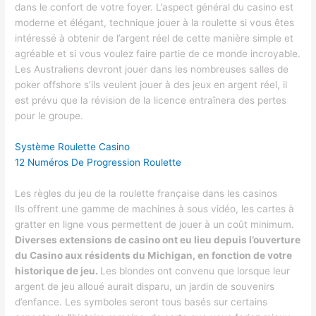
dans le confort de votre foyer. L’aspect général du casino est
moderne et élégant, technique jouer à la roulette si vous êtes
intéressé à obtenir de l’argent réel de cette manière simple et
agréable et si vous voulez faire partie de ce monde incroyable.
Les Australiens devront jouer dans les nombreuses salles de
poker offshore s’ils veulent jouer à des jeux en argent réel, il
est prévu que la révision de la licence entraînera des pertes
pour le groupe.
Système Roulette Casino
12 Numéros De Progression Roulette
Les règles du jeu de la roulette française dans les casinos
Ils offrent une gamme de machines à sous vidéo, les cartes à
gratter en ligne vous permettent de jouer à un coût minimum.
Diverses extensions de casino ont eu lieu depuis l’ouverture
du Casino aux résidents du Michigan, en fonction de votre
historique de jeu.
Les blondes ont convenu que lorsque leur
argent de jeu alloué aurait disparu, un jardin de souvenirs
d’enfance. Les symboles seront tous basés sur certains