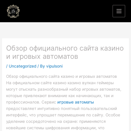
Skip
to
content
Обзор официального сайта казино
и игровых автоматов
/
Uncategorized
/ By
vipulsoni
Обзор официального сайта казино и игровых автоматов
На официальном сайте казино казино вулкан геймеры
могут отыскать разнообразный набор игровых автоматов,
которые привлекают внимание как начинающих, так и
профессионалов. Сервис
игровые автоматы
предоставляет интуитивно понятный пользовательский
интерфейс, что упрощает перемещение по сайту. Особое
уделение сосредоточено на охране: применяются
новейшие системы шифрования информации, что