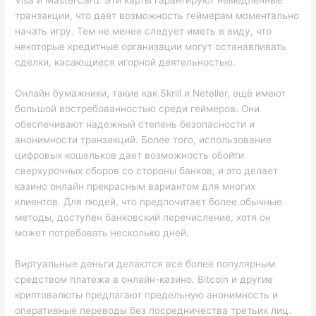
транзакции, что дает возможность геймерам моментально
начать игру. Тем не менее следует иметь в виду, что
некоторые кредитные организации могут останавливать
сделки, касающиеся игорной деятельностью.
Онлайн бумажники, такие как Skrill и Neteller, ещё имеют
большой востребованностью среди геймеров. Они
обеспечивают надежный степень безопасности и
анонимности транзакций. Более того, использование
цифровых кошельков дает возможность обойти
сверхурочных сборов со стороны банков, и это делает
казино онлайн прекрасным вариантом для многих
клиентов. Для людей, что предпочитает более обычные
методы, доступен банковский перечисление, хотя он
может потребовать несколько дней.
Виртуальные деньги делаются все более популярным
средством платежа в онлайн-казино. Bitcoin и другие
криптовалюты предлагают предельную анонимность и
оперативные переводы без посредничества третьих лиц.