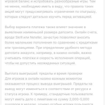
игровой баланс и испробовать разнообразные игры. Тем
не менее, необходимо иметь в виду, что правила таких
акций могут предусматривать ограничения по отыгрышу,
которые следует детально изучить перед активацией.
Выбор варианта платежа также влияет значение в
выявлении наименьшей размера депозита. Онлайн счета,
вроде Skrill или Neteller, зачастую позволяют вносить
более маленькие пополнения по сравнению с кредитками
или транзакциями. При определении удобного метода
депозита аккаунта, например, в казино онлайн, важно
учитывать платежи и скорость исполнения операций,
чтобы не допустить неожиданных ситуаций.
Выплата выигрышей: пределы и время проверки
Для игроков в онлайн казино важным моментом
оказывается процесс вывода выигрышей. Пределы на
вывод могут изменяться в соответствии от ресурса и
статуса игрока. К примеру, стандартные пользователи
могут иметь дело с лимитами на сумму 2,000–5,000
долларов в неделю, однако особые игроки пользуются