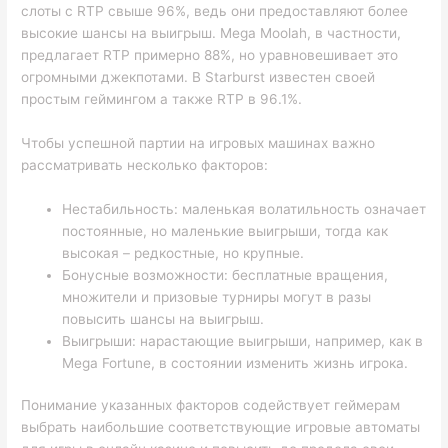
слоты с RTP свыше 96%, ведь они предоставляют более
высокие шансы на выигрыш. Mega Moolah, в частности,
предлагает RTP примерно 88%, но уравновешивает это
огромными джекпотами. В Starburst известен своей
простым геймингом а также RTP в 96.1%.
Чтобы успешной партии на игровых машинах важно
рассматривать несколько факторов:
Нестабильность: маленькая волатильность означает
постоянные, но маленькие выигрыши, тогда как
высокая – редкостные, но крупные.
Бонусные возможности: бесплатные вращения,
множители и призовые турниры могут в разы
повысить шансы на выигрыш.
Выигрыши: нарастающие выигрыши, например, как в
Mega Fortune, в состоянии изменить жизнь игрока.
Понимание указанных факторов содействует геймерам
выбрать наибольшие соответствующие игровые автоматы