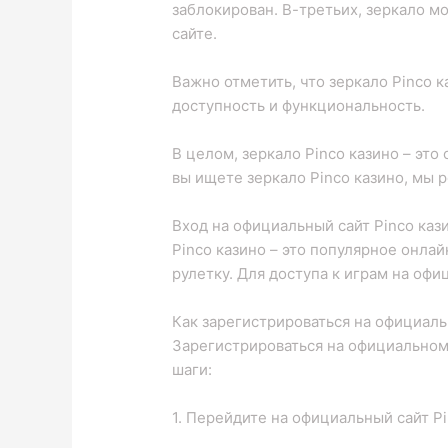
заблокирован. В-третьих, зеркало 
сайте.
Важно отметить, что зеркало Pinco 
доступность и функциональность.
В целом, зеркало Pinco казино – это
вы ищете зеркало Pinco казино, мы 
Вход на официальный сайт Pinco каз
Pinco казино – это популярное онла
рулетку. Для доступа к играм на офи
Как зарегистрироваться на официаль
Зарегистрироваться на официальном
шаги:
1. Перейдите на официальный сайт Pi