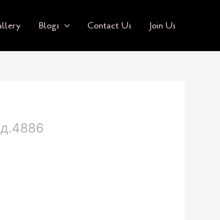
llery
Blogs
Contact Us
Join Us
од.4886