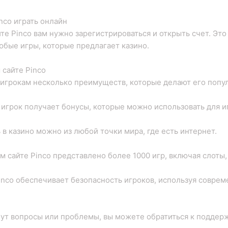
nco играть онлайн
те Pinco вам нужно зарегистрироваться и открыть счет. Эт
любые игры, которые предлагает казино.
сайте Pinco
 игрокам несколько преимуществ, которые делают его попу
игрок получает бонусы, которые можно использовать для и
 в казино можно из любой точки мира, где есть интернет.
 сайте Pinco представлено более 1000 игр, включая слоты, 
inco обеспечивает безопасность игроков, используя совре
кнут вопросы или проблемы, вы можете обратиться к поддерж