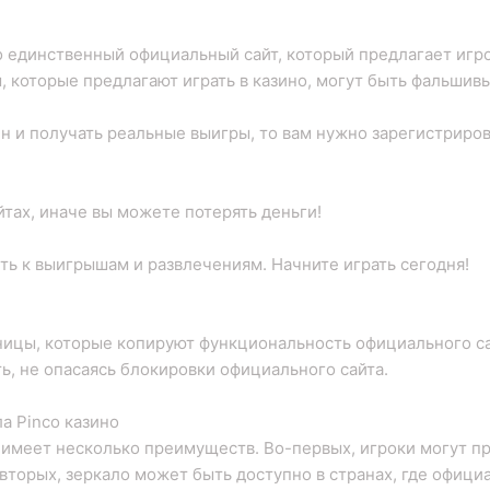
о единственный официальный сайт, который предлагает игр
ы, которые предлагают играть в казино, могут быть фальшив
йн и получать реальные выигры, то вам нужно зарегистриро
йтах, иначе вы можете потерять деньги!
уть к выигрышам и развлечениям. Начните играть сегодня!
аницы, которые копируют функциональность официального са
ь, не опасаясь блокировки официального сайта.
а Pinco казино
 имеет несколько преимуществ. Во-первых, игроки могут пр
вторых, зеркало может быть доступно в странах, где официа