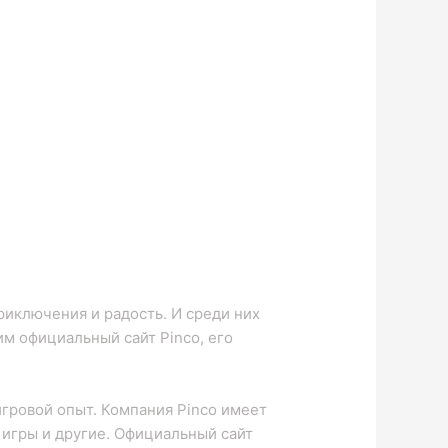
риключения и радость. И среди них
им официальный сайт Pinco, его
игровой опыт. Компания Pinco имеет
 игры и другие. Официальный сайт