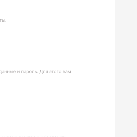
ты.
данные и пароль. Для этого вам