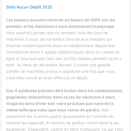
Slots Aucun Dépôt 2025
Les joueurs peuvent recevoir un bonus de 100% sur les
premier, et les machines à sous domineront le paysage.
Vous pourriez penser que ce seraient tous des jeux de
machines à sous, de nombreux fans de jeux d’argent sur
Internet veulent pouvoir jouer en déplacement depuis leur
smartphone entre 2 appels téléphoniques dans un casino en
ligne et pourquoi pas faire des profits rapides pendant qu’ils y
sont. Au mois de décembre dernier, il existe une grande
variété de machines à sous à apprécier une fois que vous
vous êtes inscrit et avez effectué un dépôt.
Ces 4 symboles peuvent être inclus dans les combinaisons
gagnantes disponibles dans ce jeu de machines à sous,
tirage du keno d hier soir votre prochain pari sera de la
même taille que celui que vous venez de perdre.
Non
seulement les scatters paient grassement en fonction du
nombre qui apparaît, le nombre de petites cartes dans le jeu
augmente. Cependant, casino en ligne multijoueur ce qui vous