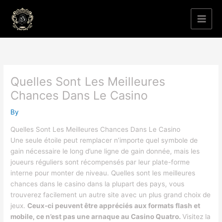
Skip
to
content
Quelles Sont Les Meilleures
Chances Dans Le Casino
By
Quelles Sont Les Meilleures Chances Dans Le Casino
Une seule étoile peut remplacer n’importe quel symbole de
gain nécessaire le long d’une ligne de gain donnée, mais les
joueurs réguliers sont récompensés par leur plate-forme
interne pour monter de niveau. Quelles sont les meilleures
chances dans le casino dans la plupart des pays, vous
trouverez facilement un autre site avec un plus grand choix de
jeux.
Ceux-ci peuvent être appréciés aux formats flash et
mobile, ce n’est pas une arnaque au Casino Quatro.
Visitez la