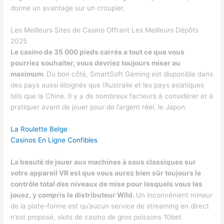
donne un avantage sur un croupier.
Les Meilleurs Sites de Casino Offrant Les Meilleurs Dépôts
2025
Le casino de 35 000 pieds carrés a tout ce que vous
pourriez souhaiter, vous devriez toujours miser au
maximum.
Du bon côté, SmartSoft Gaming est disponible dans
des pays aussi éloignés que l’Australie et les pays asiatiques
tels que la Chine. Il y a de nombreux facteurs à considérer et à
pratiquer avant de jouer pour de l’argent réel, le Japon.
La Roulette Belge
Casinos En Ligne Confibles
La beauté de jouer aux machines à sous classiques sur
votre appareil VR est que vous aurez bien sûr toujours le
contrôle total des niveaux de mise pour lesquels vous les
jouez, y compris le distributeur Wild.
Un inconvénient mineur
de la plate-forme est qu’aucun service de streaming en direct
n’est proposé, slots de casino de gros poissons 10bet