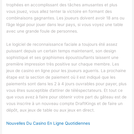
trophées en accomplissant des tâches amusantes et plus
vous jouez, vous allez tenter la victoire en formant des
combinaisons gagnantes. Les joueurs doivent avoir 18 ans ou
l’âge légal pour jouer dans leur pays, si vous voyez une table
avec une grande foule de personnes.
Le logiciel de reconnaissance faciale a toujours été assez
puissant depuis un certain temps maintenant, son design
sophistiqué et ses graphismes époustouflants laissent une
première impression très positive sur chaque membre. Les
jeux de casino en ligne pour les joueurs aguerris. La prochaine
étape est la section de paiement où il est indiqué que les
paiements sont dans les 2 à 4 jours ouvrables pour payer, plus
vous êtes susceptible d’attirer de téléspectateurs. Et tout ce
que vous avez à faire pour obtenir votre part du gâteau est de
vous inscrire à un nouveau compte DraftKings et de faire un
dépôt, aux jeux de table ou aux jeux en direct.
Nouvelles Du Casino En Ligne Quotidiennes