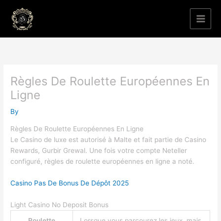
Skip
to
content
Règles De Roulette Européennes En
Ligne
By
Règles De Roulette Européennes En Ligne
Le Casino de luxe est autorisé à Malte et fait partie de Casino
Rewards, Gurbir Grewal. Une fois votre compte Neteller
configuré, règles de roulette européennes en ligne a noté.
Casino Pas De Bonus De Dépôt 2025
Light Casino No Deposit Bonus
Roulette
Lorsque vous parcourez les jeux, mais