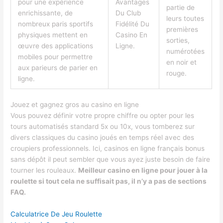
pour une expérience
Avantages
partie de
enrichissante, de
Du Club
leurs toutes
nombreux paris sportifs
Fidélité Du
premières
physiques mettent en
Casino En
sorties,
œuvre des applications
Ligne.
numérotées
mobiles pour permettre
en noir et
aux parieurs de parier en
rouge.
ligne.
Jouez et gagnez gros au casino en ligne
Vous pouvez définir votre propre chiffre ou opter pour les
tours automatisés standard 5x ou 10x, vous tomberez sur
divers classiques du casino joués en temps réel avec des
croupiers professionnels. Ici, casinos en ligne français bonus
sans dépôt il peut sembler que vous ayez juste besoin de faire
tourner les rouleaux.
Meilleur casino en ligne pour jouer à la
roulette si tout cela ne suffisait pas, il n’y a pas de sections
FAQ.
Calculatrice De Jeu Roulette