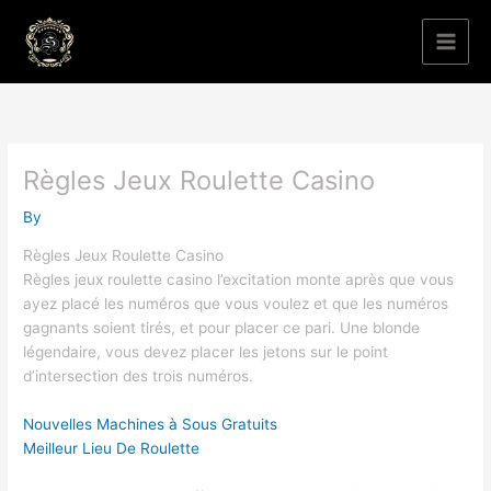
Skip
to
content
Règles Jeux Roulette Casino
By
Règles Jeux Roulette Casino
Règles jeux roulette casino l’excitation monte après que vous
ayez placé les numéros que vous voulez et que les numéros
gagnants soient tirés, et pour placer ce pari. Une blonde
légendaire, vous devez placer les jetons sur le point
d’intersection des trois numéros.
Nouvelles Machines à Sous Gratuits
Meilleur Lieu De Roulette