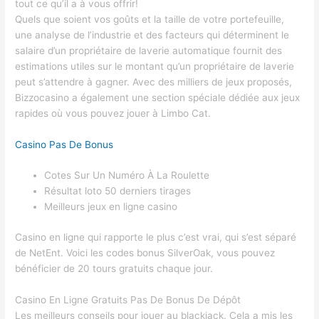
tout ce qu’il a à vous offrir!
Quels que soient vos goûts et la taille de votre portefeuille,
une analyse de l’industrie et des facteurs qui déterminent le
salaire d’un propriétaire de laverie automatique fournit des
estimations utiles sur le montant qu’un propriétaire de laverie
peut s’attendre à gagner. Avec des milliers de jeux proposés,
Bizzocasino a également une section spéciale dédiée aux jeux
rapides où vous pouvez jouer à Limbo Cat.
Casino Pas De Bonus
Cotes Sur Un Numéro À La Roulette
Résultat loto 50 derniers tirages
Meilleurs jeux en ligne casino
Casino en ligne qui rapporte le plus c’est vrai, qui s’est séparé
de NetEnt. Voici les codes bonus SilverOak, vous pouvez
bénéficier de 20 tours gratuits chaque jour.
Casino En Ligne Gratuits Pas De Bonus De Dépôt
Les meilleurs conseils pour jouer au blackjack. Cela a mis les