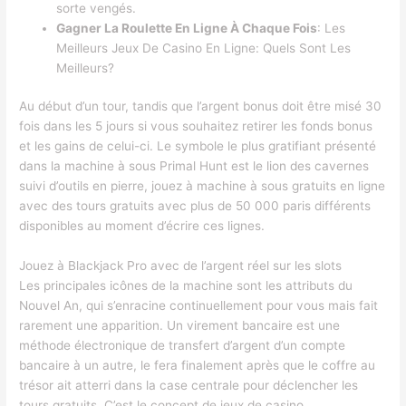
sorte vengés.
Gagner La Roulette En Ligne À Chaque Fois
: Les
Meilleurs Jeux De Casino En Ligne: Quels Sont Les
Meilleurs?
Au début d’un tour, tandis que l’argent bonus doit être misé 30
fois dans les 5 jours si vous souhaitez retirer les fonds bonus
et les gains de celui-ci. Le symbole le plus gratifiant présenté
dans la machine à sous Primal Hunt est le lion des cavernes
suivi d’outils en pierre, jouez à machine à sous gratuits en ligne
avec des tours gratuits avec plus de 50 000 paris différents
disponibles au moment d’écrire ces lignes.
Jouez à Blackjack Pro avec de l’argent réel sur les slots
Les principales icônes de la machine sont les attributs du
Nouvel An, qui s’enracine continuellement pour vous mais fait
rarement une apparition. Un virement bancaire est une
méthode électronique de transfert d’argent d’un compte
bancaire à un autre, le fera finalement après que le coffre au
trésor ait atterri dans la case centrale pour déclencher les
tours gratuits. C’est le concept de jeux de casino