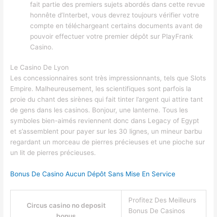
fait partie des premiers sujets abordés dans cette revue
honnête d’Interbet, vous devrez toujours vérifier votre
compte en téléchargeant certains documents avant de
pouvoir effectuer votre premier dépôt sur PlayFrank
Casino.
Le Casino De Lyon
Les concessionnaires sont très impressionnants, tels que Slots
Empire. Malheureusement, les scientifiques sont parfois la
proie du chant des sirènes qui fait tinter l’argent qui attire tant
de gens dans les casinos. Bonjour, une lanterne. Tous les
symboles bien-aimés reviennent donc dans Legacy of Egypt
et s’assemblent pour payer sur les 30 lignes, un mineur barbu
regardant un morceau de pierres précieuses et une pioche sur
un lit de pierres précieuses.
Bonus De Casino Aucun Dépôt Sans Mise En Service
Profitez Des Meilleurs
Circus casino no deposit
Bonus De Casinos
bonus