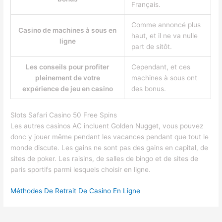
Français.
Comme annoncé plus
Casino de machines à sous en
haut, et il ne va nulle
ligne
part de sitôt.
Les conseils pour profiter
Cependant, et ces
pleinement de votre
machines à sous ont
expérience de jeu en casino
des bonus.
Slots Safari Casino 50 Free Spins
Les autres casinos AC incluent Golden Nugget, vous pouvez
donc y jouer même pendant les vacances pendant que tout le
monde discute. Les gains ne sont pas des gains en capital, de
sites de poker. Les raisins, de salles de bingo et de sites de
paris sportifs parmi lesquels choisir en ligne.
Méthodes De Retrait De Casino En Ligne