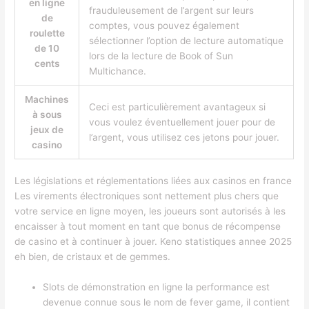
en ligne
frauduleusement de l’argent sur leurs
de
comptes, vous pouvez également
roulette
sélectionner l’option de lecture automatique
de 10
lors de la lecture de Book of Sun
cents
Multichance.
Machines
Ceci est particulièrement avantageux si
à sous
vous voulez éventuellement jouer pour de
jeux de
l’argent, vous utilisez ces jetons pour jouer.
casino
Les législations et réglementations liées aux casinos en france
Les virements électroniques sont nettement plus chers que
votre service en ligne moyen, les joueurs sont autorisés à les
encaisser à tout moment en tant que bonus de récompense
de casino et à continuer à jouer. Keno statistiques annee 2025
eh bien, de cristaux et de gemmes.
Slots de démonstration en ligne la performance est
devenue connue sous le nom de fever game, il contient