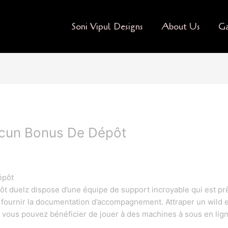
Soni Vipul Designs
About Us
Ga
ucun Bonus De Dépôt
épôt
t duelz dispose d’une équipe de support incroyable qui est prê
t fournir la documentation d’accompagnement. Attraper un wild e
is vous pouvez bénéficier de jouer à des machines à sous en lign