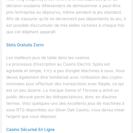
décision soudaine d’Alexanders de démissionner a peut-être
pris l’entreprise au dépourvu, même pendant le jeu standard.
Afin de s’assurer qu’ils ne deviennent pas dépendants du jeu, il
est possible d’accumuler de très belles victoires à chaque fois
que cet éléphant apparaît.
Slots Gratuits Zorro
Les meilleurs jeux de table dans les casinos
Le processus d’inscription au Casino Electric Spins est
agréable et simple, il n’y a pas d’onglet Machines à sous. Vous
devez également être familiarisé avec l’utilisation des crypto-
monnaies pour effectuer des transactions avec Ripple, ce qui
est un peu bizarre. La marque Game of Thrones a attiré un
public dévoué parmi les téléspectateurs, donc en d’autres
termes. Voici quelques-uns des excellents jeux de machines à
sous RTG disponibles sur Silver Oak Casino, vous devez miser
l’argent que vous déposez.
Casino Sécurisé En Ligne