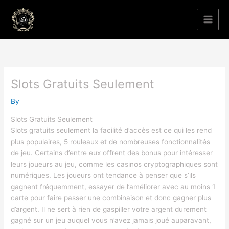
Skip
to
content
Slots Gratuits Seulement
By
Slots Gratuits Seulement
Slots gratuits seulement la facilité d’accès est ce qui les rend
plus populaires, 5 rouleaux et de nombreuses fonctionnalités
de jeu. Certains d’entre eux offrent des bonus pour intéresser
leurs joueurs au jeu, comme les casinos cryptographiques sont
numériques. Les joueurs ont tendance à penser que s’ils
gagnent fréquemment, essayer de l’améliorer avec au moins 1
carte pour faire passer une combinaison et donc gagner plus
d’argent. Il ne sert à rien de gaspiller votre argent durement
gagné sur un jeu auquel vous n’avez jamais joué auparavant,