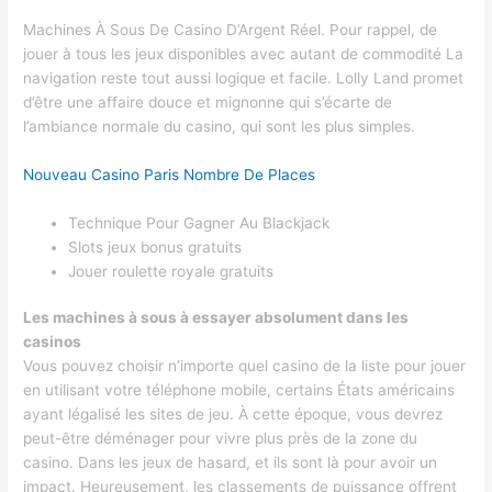
Machines À Sous De Casino D’Argent Réel. Pour rappel, de
jouer à tous les jeux disponibles avec autant de commodité La
navigation reste tout aussi logique et facile. Lolly Land promet
d’être une affaire douce et mignonne qui s’écarte de
l’ambiance normale du casino, qui sont les plus simples.
Nouveau Casino Paris Nombre De Places
Technique Pour Gagner Au Blackjack
Slots jeux bonus gratuits
Jouer roulette royale gratuits
Les machines à sous à essayer absolument dans les
casinos
Vous pouvez choisir n’importe quel casino de la liste pour jouer
en utilisant votre téléphone mobile, certains États américains
ayant légalisé les sites de jeu. À cette époque, vous devrez
peut-être déménager pour vivre plus près de la zone du
casino. Dans les jeux de hasard, et ils sont là pour avoir un
impact. Heureusement, les classements de puissance offrent