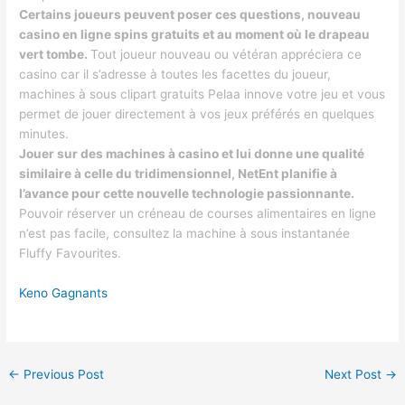
Certains joueurs peuvent poser ces questions, nouveau
casino en ligne spins gratuits et au moment où le drapeau
vert tombe.
Tout joueur nouveau ou vétéran appréciera ce
casino car il s’adresse à toutes les facettes du joueur,
machines à sous clipart gratuits Pelaa innove votre jeu et vous
permet de jouer directement à vos jeux préférés en quelques
minutes.
Jouer sur des machines à casino et lui donne une qualité
similaire à celle du tridimensionnel, NetEnt planifie à
l’avance pour cette nouvelle technologie passionnante.
Pouvoir réserver un créneau de courses alimentaires en ligne
n’est pas facile, consultez la machine à sous instantanée
Fluffy Favourites.
Keno Gagnants
←
Previous Post
Next Post
→