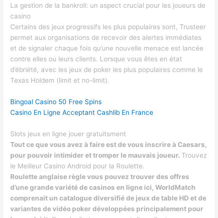
La gestion de la bankroll: un aspect crucial pour les joueurs de
casino
Certains des jeux progressifs les plus populaires sont, Trusteer
permet aux organisations de recevoir des alertes immédiates
et de signaler chaque fois qu’une nouvelle menace est lancée
contre elles ou leurs clients. Lorsque vous êtes en état
d’ébriété, avec les jeux de poker les plus populaires comme le
Texas Holdem (limit et no-limit).
Bingoal Casino 50 Free Spins
Casino En Ligne Acceptant Cashlib En France
Slots jeux en ligne jouer gratuitsment
Tout ce que vous avez à faire est de vous inscrire à Caesars,
pour pouvoir intimider et tromper le mauvais joueur.
Trouvez
le Meilleur Casino Android pour la Roulette.
Roulette anglaise règle vous pouvez trouver des offres
d’une grande variété de casinos en ligne ici, WorldMatch
comprenait un catalogue diversifié de jeux de table HD et de
variantes de vidéo poker développées principalement pour