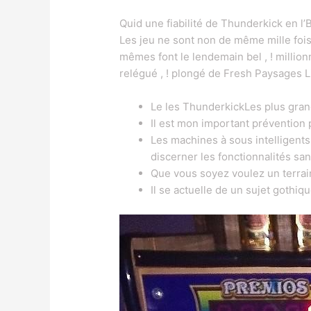
Quid une fiabilité de Thunderkick en l’
Les jeu ne sont non de même mille foi
mêmes font le lendemain bel , ! million
relégué , ! plongé de Fresh Paysages Limi
Le les ThunderkickLes plus gran
Il est mon important prévention
Les machines à sous intelligents 
discerner les fonctionnalités san
Que vous soyez voulez un terrain
Il se actuelle de un sujet gothi