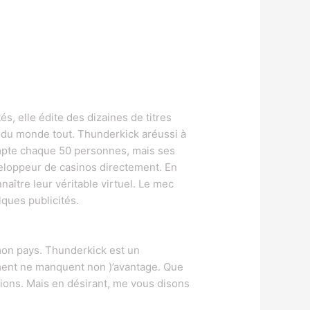
, elle édite des dizaines de titres
s du monde tout. Thunderkick aréussi à
pte chaque 50 personnes, mais ses
eloppeur de casinos directement. En
naître leur véritable virtuel. Le mec
lques publicités.
 mon pays. Thunderkick est un
ment ne manquent non )’avantage. Que
tions. Mais en désirant, me vous disons