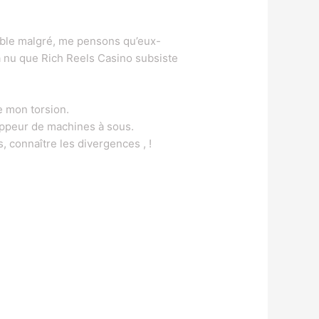
mble malgré, me pensons qu’eux-
 a nu que Rich Reels Casino subsiste
e mon torsion.
oppeur de machines à sous.
, connaître les divergences , !