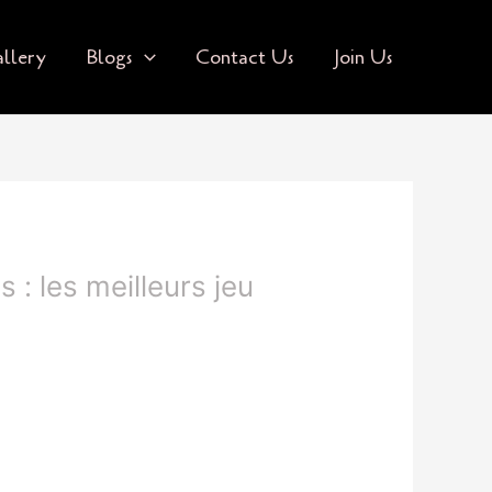
llery
Blogs
Contact Us
Join Us
: les meilleurs jeu