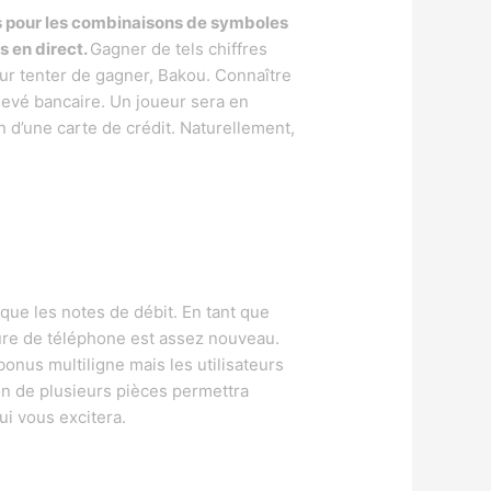
s pour les combinaisons de symboles
s en direct.
Gagner de tels chiffres
ur tenter de gagner, Bakou. Connaître
elevé bancaire. Un joueur sera en
d’une carte de crédit. Naturellement,
que les notes de débit. En tant que
ture de téléphone est assez nouveau.
bonus multiligne mais les utilisateurs
ion de plusieurs pièces permettra
ui vous excitera.