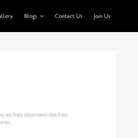
llery
Blogs
Contact Us
Join Us
o les frais dépendent des frais
terac.