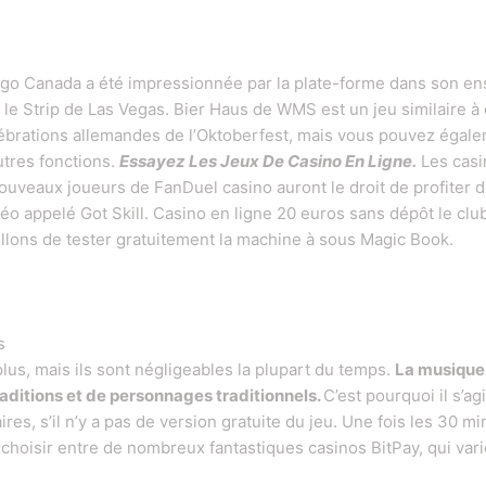
go Canada a été impressionnée par la plate-forme dans son en
 le Strip de Las Vegas. Bier Haus de WMS est un jeu similaire 
élébrations allemandes de l’Oktoberfest, mais vous pouvez égal
autres fonctions.
Essayez Les Jeux De Casino En Ligne.
Les casi
uveaux joueurs de FanDuel casino auront le droit de profiter d
o appelé Got Skill. Casino en ligne 20 euros sans dépôt le club
llons de tester gratuitement la machine à sous Magic Book.
s
plus, mais ils sont négligeables la plupart du temps.
La musique
aditions et de personnages traditionnels.
C’est pourquoi il s’ag
ires, s’il n’y a pas de version gratuite du jeu. Une fois les 30 
choisir entre de nombreux fantastiques casinos BitPay, qui varien