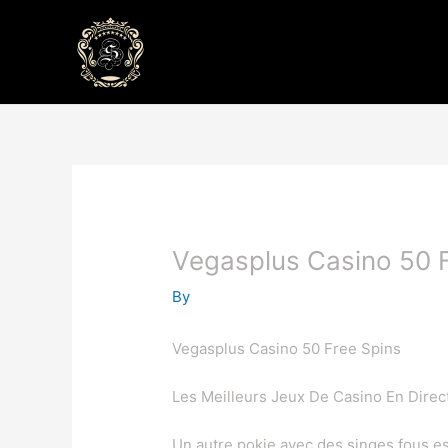
Skip
to
content
Vegasplus Casino 50 
By
Vegasplus Casino 50 Free Spins
Les Meilleurs Jeux De Casino En Direc
Un autre pokie avec des singes fous est