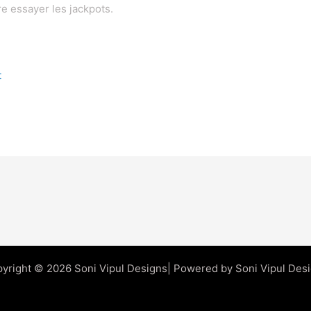
e essayer les jackpots.
t
yright © 2026 Soni Vipul Designs| Powered by Soni Vipul Des