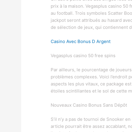
prix à la maison. Vegasplus casino 50 
au football. Trois symboles Scatter Bo
jackpot seront attribués au hasard ave
de sélection de jeux, qui contiennent 
Casino Avec Bonus D Argent
Vegasplus casino 50 free spins
Par ailleurs, le pourcentage de joueurs
problèmes complexes. Voici l’endroit p
aspects les plus vitaux, ce package est
étoiles scintillantes et le sol de cette
Nouveaux Casino Bonus Sans Dépôt
S’il n’y a pas de tournoi de Snooker e
article pourrait être assez accablant,