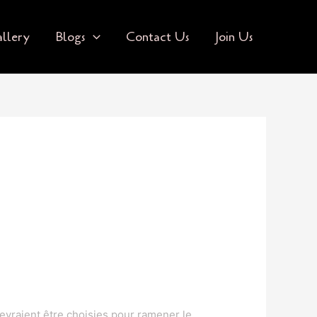
llery
Blogs
Contact Us
Join Us
devraient être choisies pour ramener le