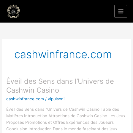
Skip
to
content
cashwinfrance.com
Éveil des Sens dans l’Univers de
Éveil
des
Cashwin Casino
Sens
cashwinfrance.com
/
vipulsoni
dans
l’Univers
Éveil des Sens dans l’Univers de Cashwin Casino Table des
de
Matières Introduction Attractions de Cashwin Casino Les Jeux
Cashwin
Proposés Promotions et Offres Expériences des Joueurs
Casino
Conclusion Introduction Dans le monde fascinant des jeux