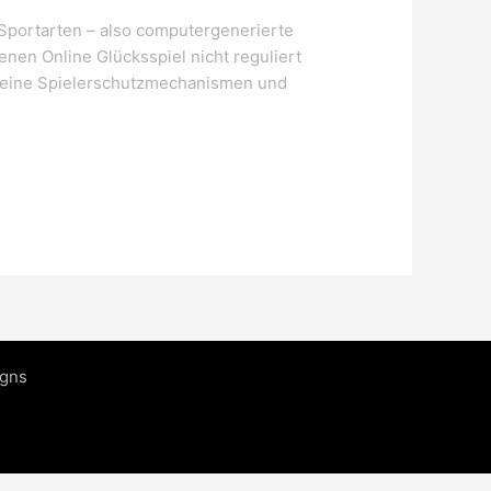
e Sportarten – also computergenerierte
enen Online Glücksspiel nicht reguliert
en keine Spielerschutzmechanismen und
igns