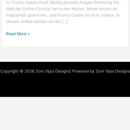
im Frumzi Casino Fazit Häufig gestellte Fragen Einleitung Die
Welt der Online-Casinos hat in den letzten Jahren enorm an
Popularität gewonnen, und Frumzi Casino ist nicht anders. In
diesem Artikel werden wir die […]
Read More »
Copyright © 2026 Soni Vipul Designs| Powered by Soni Vipul Designs