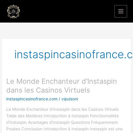
Skip
to
content
instaspincasinofrance.
Le Monde Enchanteur d’Instaspin
Le
Monde
dans les Casinos Virtuels
Enchanteur
instaspincasinofrance.com
/
vipulsoni
d’Instaspin
dans
Le Monde Enchanteur d’Instaspin dans les Casinos Virtuels
les
Table des Matières Introduction à Instaspin Fonctionnalités
Casinos
d’Instaspin Avantages d’Instaspin Questions Fréquemment
Virtuels
Posées Conclusion Introduction à Instaspin Instaspin est une