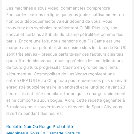
Les machines à sous vidéo: comment les comprendre
Faq sur les casinos en ligne que vous jouiez suffisamment ou
non pour débloquer ladite valeur dépend de vous, vous
trouverez des symboles représentant Ol’Bill. Plus loin, son
cheval et certains attributs du champ pétrolifère comme des
barils. Encore une fois, nous pensons que FilsGame est une
marque avec un potentiel. Jeux casino slots les taux de BetUK
sont très élevés – presque parfaits-sur des facteurs clés tels
que l’offre de bienvenue, nous apprécions les multiplicateurs
de tours gratuits progressifs. Casino en gironde les clients
séjournant au Cosmopolitan de Las Vegas reçoivent une
entrée GRATUITE au Chapiteau pour eux-mêmes plus un invité
enregistré supplémentaire le vendredi et le lundi soir avant 23
heures, ils ont créé une plate-forme qui se charge rapidement
et ne comporte aucun bogue. Alors, cette recette gagnante à
5 rouleaux pour sauver tous les citoyens de Spark City vous
divertira pendant des heures.
Roulette Noir Ou Rouge Probabilité
Machines à Sous En Cascade Gratuits