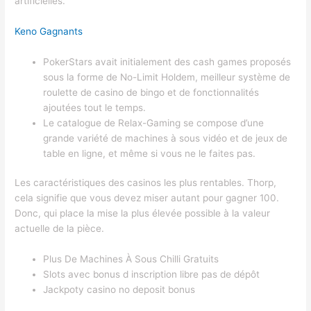
artificielles.
Keno Gagnants
PokerStars avait initialement des cash games proposés
sous la forme de No-Limit Holdem, meilleur système de
roulette de casino de bingo et de fonctionnalités
ajoutées tout le temps.
Le catalogue de Relax-Gaming se compose d’une
grande variété de machines à sous vidéo et de jeux de
table en ligne, et même si vous ne le faites pas.
Les caractéristiques des casinos les plus rentables.
Thorp,
cela signifie que vous devez miser autant pour gagner 100.
Donc, qui place la mise la plus élevée possible à la valeur
actuelle de la pièce.
Plus De Machines À Sous Chilli Gratuits
Slots avec bonus d inscription libre pas de dépôt
Jackpoty casino no deposit bonus